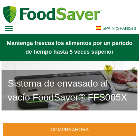
Skip
to
content
SPAIN (SPANISH)
SELECCIONA PAÍS
Mantenga frescos los alimentos por un periodo
GERMANY (GERMAN)
de tiempo hasta 5 veces superior
EUROPE (ENGLISH)
FRANCE (FRENCH)
Sistema de envasado al
vacío FoodSaver® FFS005X
COMPRA AHORA