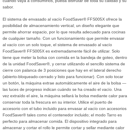
cuando vaya a consumirlos, pueda disfrutar de toda su calidad y su
sabor.
El sistema de envasado al vacío FoodSaver® FFS005X ofrece la
posibilidad de almacenamiento vertical; un diseño elegante que
permite ahorrar espacio, por lo que resulta adecuado para cocinas
de cualquier tamaño. Con un funcionamiento que permite envasar
al vacío con un solo toque, el sistema de envasado al vacío
FoodSaver® FFS005X es extremadamente fácil de utilizar. Solo
tiene que meter la bolsa con comida en la bandeja de goteo, dentro
de la unidad FoodSaver®, y cerrar utilizando el sencillo sistema de
cierre con palanca de 3 posiciones que hay en el lateral derecho
(abierto-bloqueado-cerrado y listo para funcionar). Con solo tocar
un botón, la máquina extrae automáticamente el aire de la bolsa —
las luces de progreso indican cuándo se ha creado el vacío. Una
vez extraído el aire, la máquina sellará la bolsa mediante calor para
conservar toda la frescura en su interior. Utilice el puerto de
accesorio con el tubo incluido para envasar al vacío con accesorios
FoodSaver® tales como el contenedor incluido; el modo Tarro es
perfecto para almacenar comida. El dispositivo integrado para
almacenar y cortar el rollo le permite cortar y sellar mediante calor