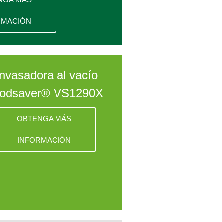
RMACIÓN
nvasadora al vacío
odsaver® VS1290X
OBTENGA MÁS
INFORMACIÓN