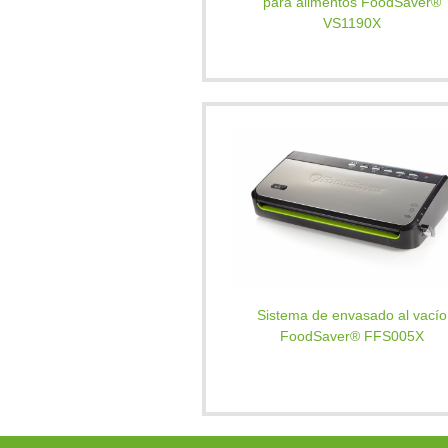
para alimentos FoodSaver®
VS1190X
Sistema de envasado al vacío
FoodSaver® FFS005X