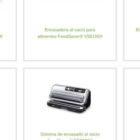
Envasadora al vacío para
E
0X
alimentos FoodSaver® VS0100X
a
Sistema de envasado al vacío