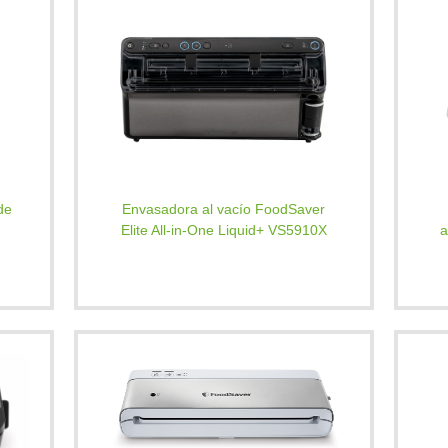
de
Envasadora al vacío FoodSaver
Elite All-in-One Liquid+ VS5910X
a