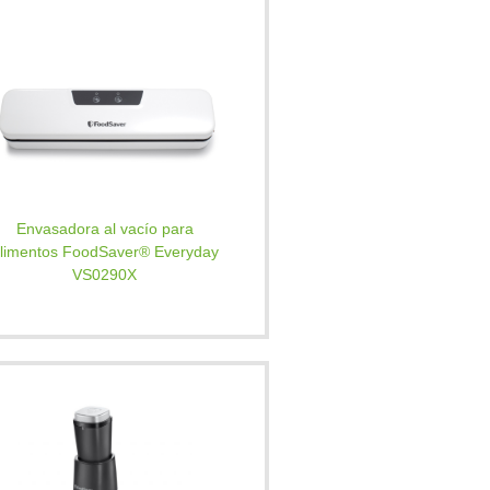
Envasadora al vacío para
limentos FoodSaver® Everyday
VS0290X