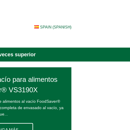
SPAIN (SPANISH)
veces superior
cío para alimentos
r® VS3190X
e alimentos al vacío FoodSaver®
completa de envasado al vacío, ya
ue...
NGA MÁS