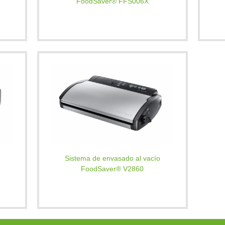
FoodSaver® FFS006X
Sistema de envasado al vacío
FoodSaver® V2860