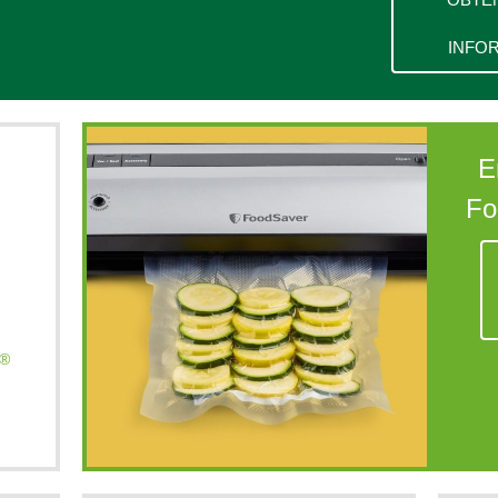
INFO
E
Fo
r®