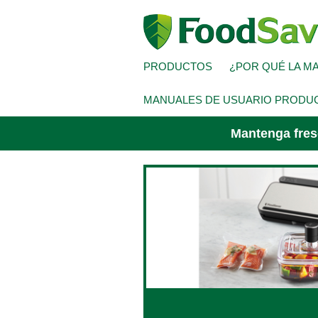
Skip
to
content
PRODUCTOS
¿POR QUÉ LA M
MANUALES DE USUARIO PRODU
Mantenga fres
SELECCIONA PAÍS
GERMANY (GERMAN)
EUROPE (ENGLISH)
FRANCE (FRENCH)