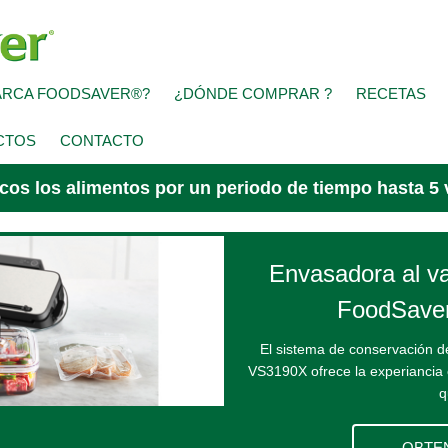
ARCA FOODSAVER®?
¿DÓNDE COMPRAR ?
RECETAS
CTOS
CONTACTO
cos los alimentos por un periodo de tiempo hasta 5 
Envasadora al va
FoodSave
El sistema de conservación d
VS3190X ofrece la experiancia 
q
OBTE